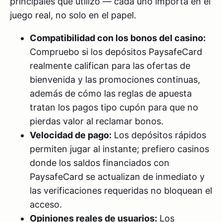
principales que utilizo — cada uno importa en el
juego real, no solo en el papel.
Compatibilidad con los bonos del casino:
Compruebo si los depósitos PaysafeCard
realmente califican para las ofertas de
bienvenida y las promociones continuas,
además de cómo las reglas de apuesta
tratan los pagos tipo cupón para que no
pierdas valor al reclamar bonos.
Velocidad de pago:
Los depósitos rápidos
permiten jugar al instante; prefiero casinos
donde los saldos financiados con
PaysafeCard se actualizan de inmediato y
las verificaciones requeridas no bloquean el
acceso.
Opiniones reales de usuarios:
Los