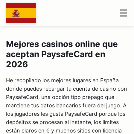
Mejores casinos online que
aceptan PaysafeCard en
2026
He recopilado los mejores lugares en España
donde puedes recargar tu cuenta de casino con
PaysafeCard, una opción tipo prepago que
mantiene tus datos bancarios fuera del juego. A
los jugadores les gusta PaysafeCard porque los
depósitos se procesan al instante, los límites
están claros en € y muchos sitios con licencia