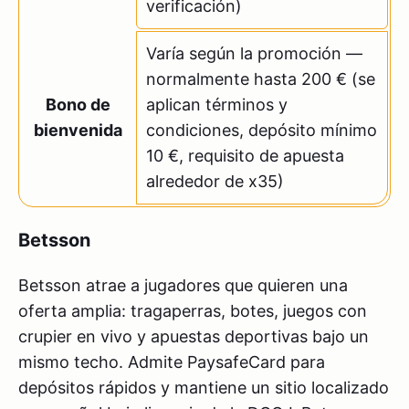
verificación)
Varía según la promoción —
normalmente hasta 200 € (se
Bono de
aplican términos y
bienvenida
condiciones, depósito mínimo
10 €, requisito de apuesta
alrededor de x35)
Betsson
Betsson atrae a jugadores que quieren una
oferta amplia: tragaperras, botes, juegos con
crupier en vivo y apuestas deportivas bajo un
mismo techo. Admite PaysafeCard para
depósitos rápidos y mantiene un sitio localizado