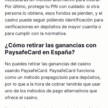
Por último, protege tu PIN con cuidado: si otra
persona lo obtiene, esos fondos se pierden, y el
casino puede seguir pidiendo identificación para
verificaciones en depósitos de mayor cuantía o
para cumplir con la normativa.
¿Cómo retirar las ganancias con
PaysafeCard en España?
No puedes retirar las ganancias del casino
usando PaysafeCard. PaysafeCard funciona
como un método prepago/solo para depósitos,
por lo que a la hora de cobrar tendrás que usar
uno de los métodos de pago alternativos que
ofrece el casino.