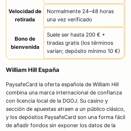
Velocidad de
Normalmente 24–48 horas
retirada
una vez verificado
Suele ser hasta 200 € +
Bono de
tiradas gratis (los términos
bienvenida
varían; depósito mínimo 10 €)
William Hill España
PaysafeCard la oferta española de William Hill
combina una marca internacional de confianza
con licencia local de la DGOJ. Su casino y
sección de apuestas atraen a un público clásico,
y los depósitos PaysafeCard son una forma fácil
de añadir fondos sin exponer los datos de la