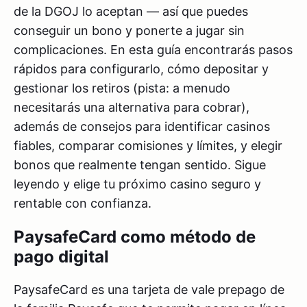
de la DGOJ lo aceptan — así que puedes
conseguir un bono y ponerte a jugar sin
complicaciones. En esta guía encontrarás pasos
rápidos para configurarlo, cómo depositar y
gestionar los retiros (pista: a menudo
necesitarás una alternativa para cobrar),
además de consejos para identificar casinos
fiables, comparar comisiones y límites, y elegir
bonos que realmente tengan sentido. Sigue
leyendo y elige tu próximo casino seguro y
rentable con confianza.
PaysafeCard como método de
pago digital
PaysafeCard es una tarjeta de vale prepago de