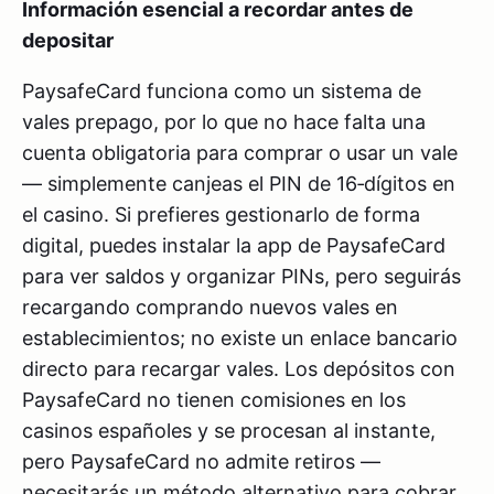
Información esencial a recordar antes de
depositar
PaysafeCard funciona como un sistema de
vales prepago, por lo que no hace falta una
cuenta obligatoria para comprar o usar un vale
— simplemente canjeas el PIN de 16‑dígitos en
el casino. Si prefieres gestionarlo de forma
digital, puedes instalar la app de PaysafeCard
para ver saldos y organizar PINs, pero seguirás
recargando comprando nuevos vales en
establecimientos; no existe un enlace bancario
directo para recargar vales. Los depósitos con
PaysafeCard no tienen comisiones en los
casinos españoles y se procesan al instante,
pero PaysafeCard no admite retiros —
necesitarás un método alternativo para cobrar.