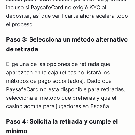
incluso si PaysafeCard no exigió KYC al
depositar, así que verificarte ahora acelera todo
el proceso.
Paso 3: Selecciona un método alternativo
de retirada
Elige una de las opciones de retirada que
aparezcan en la caja (el casino listará los
métodos de pago soportados). Dado que
PaysafeCard no está disponible para retiradas,
selecciona el método que prefieras y que el
casino admita para jugadores en España.
Paso 4: Solicita la retirada y cumple el
mínimo